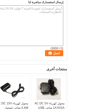
إرسال استفسارك مباشرة لنا
/ 3000)
0
(
منتجات أخرى
محول كهرباء AC DC 5V
محول كهرباء C 15V
1A 5V2A شاحن USB
5.4W شاحن لمحول