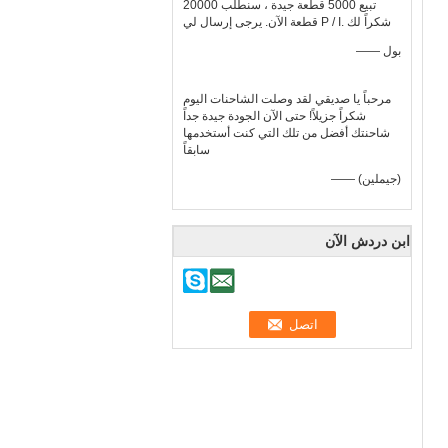
تبيع 5000 قطعة جيدة ، سنطلب 20000
قطعة الآن. يرجى إرسال لي P / I. شكراً لك
—— بول
مرحباً يا صديقي لقد وصلت الشاحنات اليوم
شكراً جزيلاً! حتى الآن الجودة جيدة جداً
شاحنتك أفضل من تلك التي كنت أستخدمها
سابقاً
—— (جيملين)
ابن دردش الآن