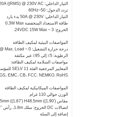
التيار الداخلي: 0.45A ((RMS) @ 115V AC0.20A ((RMS) @ 230V AC
تردد الدخول: 50~60Hz
التيار الداخلي: 50A @ 230V بدء بارد
طاقة الاستعداد المنخفضة 0.3W Max
الخروج: 3 ~ 24VDC 15W Max.
المواصفات البيئية لمكيف الطاقة
درجة حرارة التشغيل: 0 ~ 40C @ Max. Loadدرجة حرارة التشغيل غير: -40 C 85 C
الرطوبة: 5٪ إلى 95٪ غير مكثفة
مواصفات السلامة لمكيف الطاقة:
المعايير المرجعية الفئة 11 SELV للمؤسسة التالية:
V-GS، EMC، CB، FCC. NEMKO. RoHS
المواصفات الميكانيكية لمكيف الطاقة
الوزن حوالي 110 غرام
مقاس L71.5mm ((2.81') W42.5mm ((1.67') H48.5mm ((1.90')
اتصالات DC الخروج: سلك 1.8m، رأس "H"شكل أو وفقا لخيار العملاء.
إضافة إلى السلة