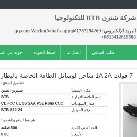
شركة شنزن BTB للتكنولوجيا
البريد الإلكتروني: 1767294269@qq.com Wechat/what's app:
+8613412619588
طلب اقتباس
اتصل بنا
ضبط الجودة
جولة في الم
7 فولت 1A 2A شاحن لوسائل الطاقة الخاصة بالبطارية
تفاصيل المنتج:
مكان المنشأ:
شينزين الصين
اسم العلامة التجارية:
BTB
إصدار الشهادات:
CE FCC UL GS SAA PSE Rohs CCC
رقم الموديل:
BTB-S12-24
شروط الدفع والشحن:
الحد الأدنى لكمية:
500 قطعة
الأسعار:
0.00