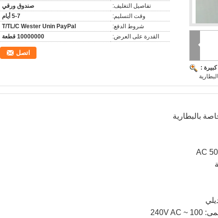
تفاصيل التغليف:
صندوق ورقي
وقت التسليم:
5-7 أيام
شروط الدفع:
T/TL/C Wester Unin PayPal
القدرة على العرض:
10000000 قطعة
اتصل
بيرة :
لبطارية
يلي
240V 