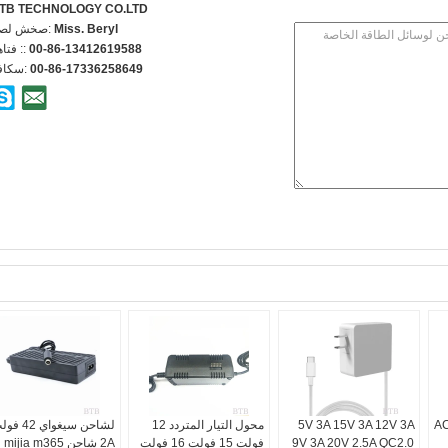
TB TECHNOLOGY CO.LTD
Miss. Beryl
اتصل شخص
00-86-13412619588
الهاتف 
00-86-17336258649
الفاكس
AC D
5V 3A 15V 3A 12V 3A
محول التيار المتردد 12
لشاحن سيغواي 42
9V 3A 20V 2.5A QC2.0
فولت 15 فولت 16 فولت
2A شاحن mijia m365