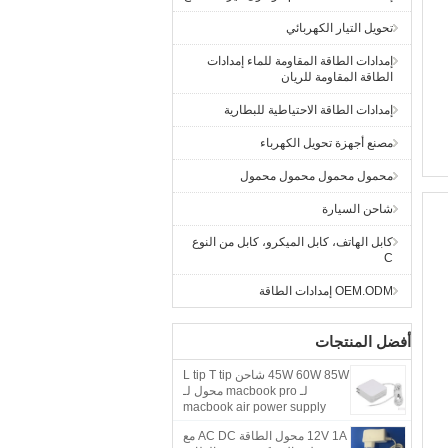
تحويل التيار الكهربائي
إمدادات الطاقة المقاومة للماء إمدادات
الطاقة المقاومة للريان
إمدادات الطاقة الاحتياطية للبطارية
مصنع أجهزة تحويل الكهرباء
محمول محمول محمول محمول
شاحن السيارة
كابل الهاتف، كابل الميكرو، كابل من النوع
C
OEM.ODM إمدادات الطاقة
أفضل المنتجات
45W 60W 85W شاحن L tip T tip
لـ macbook pro محول لـ
macbook air power supply
شاحن ماك بوك 60w ماج سيف 2
12V 1A محول الطاقة AC DC مع