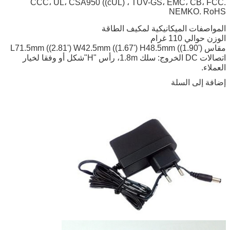
CCC، UL، CSA950 ((cUL) ، TUV-GS، EMC، CB، FCC.
NEMKO. RoHS
المواصفات الميكانيكية لمكيف الطاقة
الوزن حوالي 110 غرام
مقاس L71.5mm ((2.81') W42.5mm ((1.67') H48.5mm ((1.90')
اتصالات DC الخروج: سلك 1.8m، رأس "H"شكل أو وفقا لخيار
العملاء.
إضافة إلى السلة