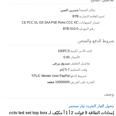
مكان المنشأ:
شينزين الصين
اسم العلامة التجارية:
BTB
إصدار الشهادات:
CE FCC UL GS SAA PSE Rohs CCC KC
رقم الموديل:
BTB-S10-5
شروط الدفع والشحن
الحد الأدنى لكمية:
100PCS
الأسعار:
0.00
تفاصيل التغليف:
صندوق ورقي
وقت التسليم:
5-7 أيام
شروط الدفع:
T/TL/C Wester Unin PayPal
القدرة على العرض:
10000000 قطعة
وصف
محول التيار المتردد تيار مستمر
إمدادات الطاقة 9 فولت 2 أ 1 أ مكيّف لـ cctv led set top box