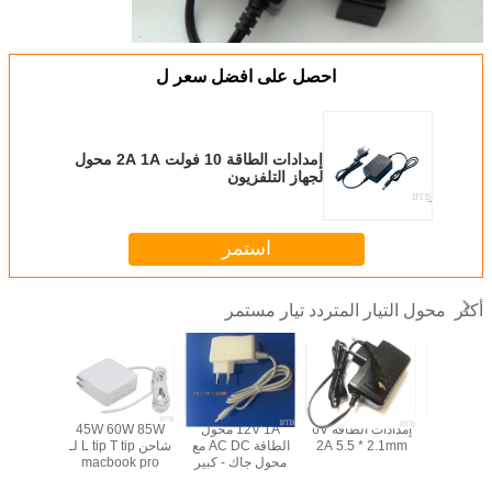
احصل على افضل سعر ل
إمدادات الطاقة 10 فولت 2A 1A محول
لجهاز التلفزيون
استمر
محول التيار المتردد تيار مستمر
أكثر
2.4V 3.6V 3.4V
إمدادات الطاقة 6V
12V 1A محول
45W 60W 85W
0.2A 0.5
2A 5.5 * 2.1mm
الطاقة AC DC مع
شاحن L tip T tip لـ
0 شاحن لجهاز
محول جاك - كبير
macbook pro
الإلكتروني
مصدر الطاقة الجدار
محول لـ macbook
الدراجات 