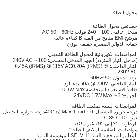
محول الطاقة
خصائص محول الطاقة
مدخل عالمي 100 ~ 240 فولت AC 50 ~ 60Hz
مرشح EMI مدمج من الفئة B كفاءة عالية
حماية الدوائر القصيرة خفيفة الوزن
المواصفات الكهربائية لمحول الطاقة التبديلي
(مدخل التيار المتردد) الجهد المدخل المسمى: 100 ~ 240V AC
التيار الداخلي: 0.45A ((RMS) @ 115V AC0.20A ((RMS) @
230V AC
تردد الدخول: 50~60Hz
التيار الداخلي: 50A @ 230V بدء بارد
طاقة الاستعداد المنخفضة 0.3W Max
الخروج: 3 ~ 24VDC 15W Max.
المواصفات البيئية لمكيف الطاقة
درجة حرارة التشغيل: 0 ~ 40C @ Max. Loadدرجة حرارة التشغيل
غير: -40 C 85 C
الرطوبة: 5٪ إلى 95٪ غير مكثفة
مواصفات السلامة لمكيف الطاقة:
المعايير المرجعية الفئة 11 SELV للمؤسسة التالية: