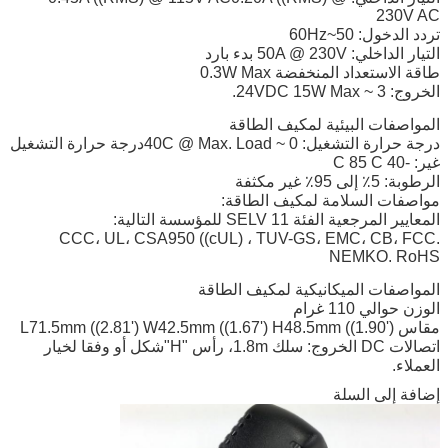
230V AC
تردد الدخول: 50~60Hz
التيار الداخلي: 50A @ 230V بدء بارد
طاقة الاستعداد المنخفضة 0.3W Max
الخروج: 3 ~ 24VDC 15W Max.
المواصفات البيئية لمكيف الطاقة
درجة حرارة التشغيل: 0 ~ 40C @ Max. Loadدرجة حرارة التشغيل
غير: -40 C 85 C
الرطوبة: 5٪ إلى 95٪ غير مكثفة
مواصفات السلامة لمكيف الطاقة:
المعايير المرجعية الفئة 11 SELV للمؤسسة التالية:
CCC، UL، CSA950 ((cUL) ، TUV-GS، EMC، CB، FCC.
NEMKO. RoHS
المواصفات الميكانيكية لمكيف الطاقة
الوزن حوالي 110 غرام
مقاس L71.5mm ((2.81') W42.5mm ((1.67') H48.5mm ((1.90')
اتصالات DC الخروج: سلك 1.8m، رأس "H"شكل أو وفقا لخيار
العملاء.
إضافة إلى السلة