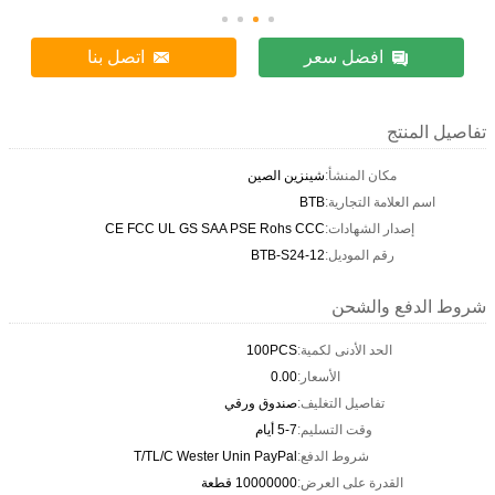
افضل سعر
اتصل بنا
تفاصيل المنتج
مكان المنشأ:
شينزين الصين
اسم العلامة التجارية:
BTB
إصدار الشهادات:
CE FCC UL GS SAA PSE Rohs CCC
رقم الموديل:
BTB-S24-12
شروط الدفع والشحن
الحد الأدنى لكمية:
100PCS
الأسعار:
0.00
تفاصيل التغليف:
صندوق ورقي
وقت التسليم:
5-7 أيام
شروط الدفع:
T/TL/C Wester Unin PayPal
القدرة على العرض:
10000000 قطعة