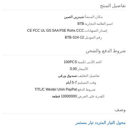
تفاصيل المنتج
مكان المنشأ:
شينزين الصين
اسم العلامة التجارية:
BTB
إصدار الشهادات:
CE FCC UL GS SAA PSE Rohs CCC
رقم الموديل:
BTB-S24-12
شروط الدفع والشحن
الحد الأدنى لكمية:
100PCS
الأسعار:
0.00
تفاصيل التغليف:
صندوق ورقي
وقت التسليم:
5-7 أيام
شروط الدفع:
T/TL/C Wester Unin PayPal
القدرة على العرض:
10000000 قطعة
وصف
محول التيار المتردد تيار مستمر