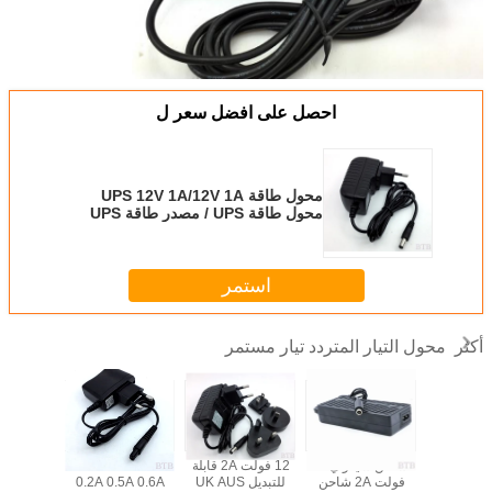
احصل على افضل سعر ل
محول طاقة UPS 12V 1A/12V 1A
محول طاقة UPS / مصدر طاقة UPS
12V 1A
استمر
محول التيار المتردد تيار مستمر
أكثر
45W 60W 85W
لشاحن سيغواي 42
12 فولت 2A قابلة
2.4V 3.6V 3.4V
شاحن L tip T tip لـ
فولت 2A شاحن
للتبديل UK AUS
0.2A 0.5A 0.6A
* 2.1mm