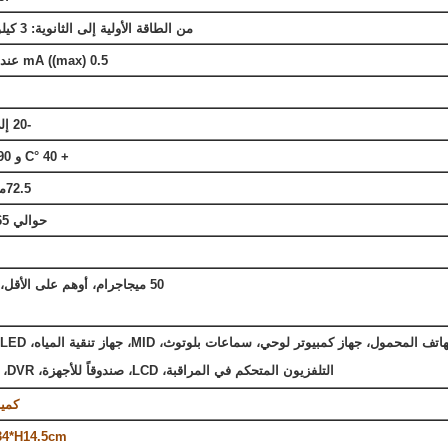
من الطاقة الأولية إلى الثانوية: 3 كيلو فولت 5 مآ 60S
0.5 mA ((max) عند مدخل 240V AC
-20 إلى 85 درجة مئوية
+ 40 °C و 90 ~ 95% الرطوبة
72.5ملم*48ملم*29ملم
حوالي 65 غرام لكل وحدة
50 ميجاجرام، أوهم على الأقل، 500 في دي سي
التلفزيون المتحكم في المراقبة، LCD، صندوقاً للأجهزة، DVR، راوتر، مودم، الخ.
كمية: /CTN
34*H14.5cm