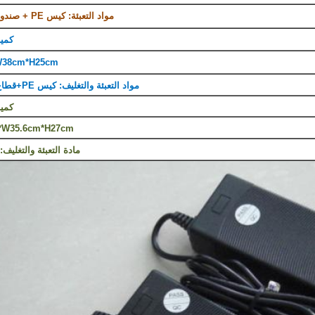
مواد التعبئة: كيس PE + صندوق أبيض + كرتون
كمية: /CTN
W38cm*H25cm
مواد التعبئة والتغليف: كيس PE+قطاع الورق+الكرتون
كمية: /CTN
*W35.6cm*H27cm
مادة التعبئة والتغليف: