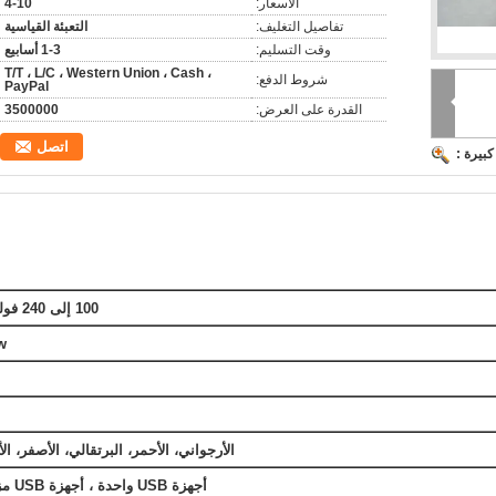
الأسعار:
4-10
تفاصيل التغليف:
التعبئة القياسية
وقت التسليم:
1-3 أسابيع
T/T ، L/C ، Western Union ، Cash ،
شروط الدفع:
PayPal
القدرة على العرض:
3500000
اتصل
بيرة :
100 إلى 240 فولت AC، 50/60Hz
w
الأرجواني، الأحمر، البرتقالي، الأصفر، ال
أجهزة USB واحدة ، أجهزة USB مزدوجة أو مع كابل