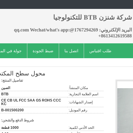
شركة شنزن BTB للتكنولوجيا
البريد الإلكتروني: 1767294269@qq.com Wechat/what's app:
+8613412619588
طلب اقتباس
اتصل بنا
ضبط الجودة
جولة في الم
محول سطح المكت
تفاصيل المنتج:
مكان المنشأ:
الصين
اسم العلامة التجارية:
BTB
CE CB UL FCC SAA GS ROHS CCC
إصدار الشهادات:
KC
رقم الموديل:
B-001500200
شروط الدفع والشحن:
الحد الأدنى لكمية:
1000 قطعة