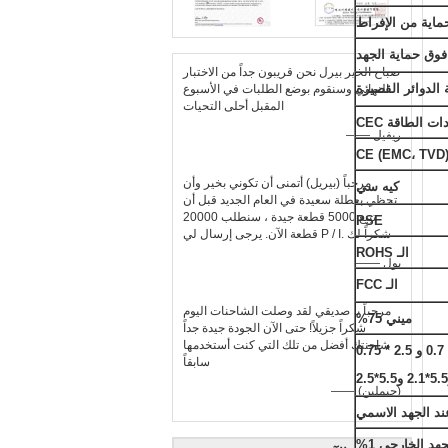
ماية من الإفراط
فوق حماية الجهد
صباح الخير بيرل نحن قريبون جداً من الاختبار
 الدوائر القصيرة
النهائي وسنقوم بوضع الطلبات في الأسبوع
المقبل أحلى التحيات
ات الطاقة CEC
—— ريفيل
مرحباً (بيريل) أتمنى أن تكوني بخير وأن
كيه سي
تحظي بعطلة سعيدة في العام الجديد قبل أن
تبيع 5000 قطعة جيدة ، سنطلب 20000
PSE
قطعة الآن. يرجى إرسال لي P / I. شكراً لك
الـ ROHS
—— بول
الـ FCC
مرحباً يا صديقي لقد وصلت الشاحنات اليوم
ميني 75%
شكراً جزيلاً! حتى الآن الجودة جيدة جداً
شاحنتك أفضل من تلك التي كنت أستخدمها
سابقاً
—— (جيملين)
جهد الخارجي 1%