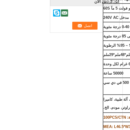
ابن دردش الآن
0-40 درجة مئوية
50000 ساعة
الهاتف المحمول، جهاز كمبيوتر لوحي، سماعات بلوتوث، MID، جهاز تنقية المياه، LED، آلة طبية، كاميرا
100PCS
MEA: L46.5*W