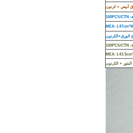
100PCS
MEA: L47cm*
100PCS
MEA: L43.5cm
 البثور + الكرتون