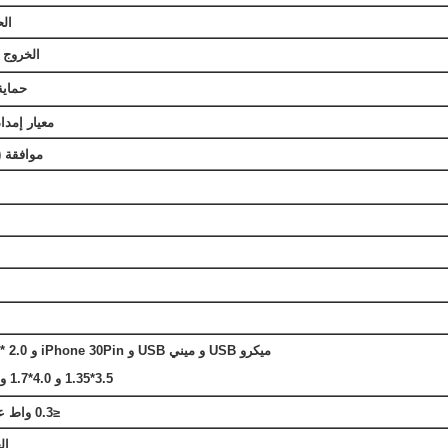
الح
الخروج 
حماية
معيار إمداد
موافقة CE (EMC، TVD)
ميكرو USB و ميني USB و iPhone 30Pin و 2.0 * 0.7 و 2.5 * 0.75
3.5*1.35 و 4.0*1.7 و5.5*2.1 و5.5*2.5
≤
0.3 واط عند الجهد الاسمي
ال