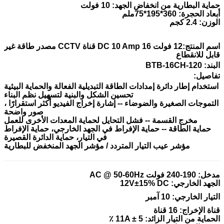
حماية البطارية من انخفاض الجهد: 10 فولت
أبعاد الحجرة: 360*195*75ملم
الوزن: 2.4 كجم
اسم المنتج:
12 فولت DC 10 Amp 16 قناة CCTV مصدر طاقة غير
قابل للانقطاع
البند: BTB-16CH-120
تفاصيل:
استخدام إطار دائرة إمدادات الطاقة التبديلية الفعالة والحماية البيئية
تحسين الشكل والبنية لتسهيل نظم البناء
التموجات الصغيرة والضوضاء -- إشارة إخراج الفيديو أكثر استقرارًا ،
صور واضحة
مخرج القسمة -- فشل التحايل لحماية المعدات الأخرى للعمل
حماية الطاقة -- حماية الإفراط في الجهد الخارجي، حماية الإفراط
في التيار، حماية الدائرة القصيرة
مؤشر عيب التيار المتردد / مؤشر الجهد المنخفض للبطارية
مدخل: 190-240 فولت AC @ 50-60Hz
الجهد الخارجي: 12V±15% DC
التيار الخارجي: 10 آمبر
قناة الإخراج: 16 قناة
الحماية من التيار الزائد: 11A ± 5 ٪