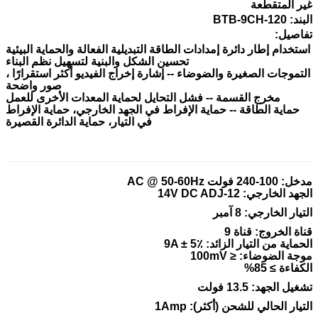
غير المتقطعة
البند: BTB-9CH-120
تفاصيل:
استخدام إطار دائرة إمدادات الطاقة التبديلية الفعالة والحماية البيئية
تحسين الشكل والبنية لتسهيل نظم البناء
التموجات الصغيرة والضوضاء -- إشارة إخراج الفيديو أكثر استقرارًا ،
صور واضحة
مخرج القسمة -- فشل التحايل لحماية المعدات الأخرى للعمل
حماية الطاقة -- حماية الإفراط في الجهد الخارجي، حماية الإفراط
في التيار، حماية الدائرة القصيرة
مدخل: 100-240 فولت AC @ 50-60Hz
الجهد الخارجي: 12-14V DC ADJ
التيار الخارجي: 8 آمبر
قناة الخروج: قناة 9
الحماية من التيار الزائد: 9A ± 5٪
موجة الضوضاء: ≤ 100mV
الكفاءة ≥ 85%
تشغيل الجهد: 13.5 فولت
التيار الحالي للشحن (أكثر): 1Amp