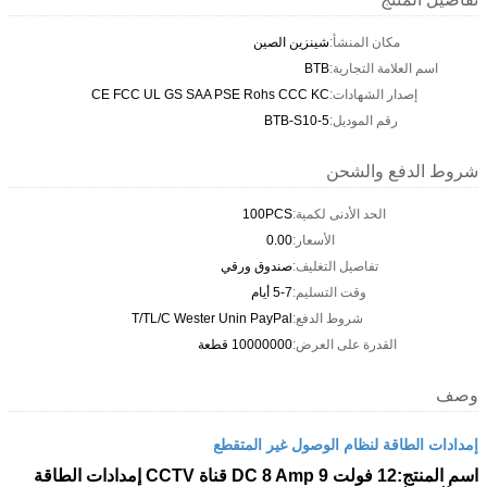
مكان المنشأ:
شينزين الصين
اسم العلامة التجارية:
BTB
إصدار الشهادات:
CE FCC UL GS SAA PSE Rohs CCC KC
رقم الموديل:
BTB-S10-5
شروط الدفع والشحن
الحد الأدنى لكمية:
100PCS
الأسعار:
0.00
تفاصيل التغليف:
صندوق ورقي
وقت التسليم:
5-7 أيام
شروط الدفع:
T/TL/C Wester Unin PayPal
القدرة على العرض:
10000000 قطعة
وصف
إمدادات الطاقة لنظام الوصول غير المتقطع
اسم المنتج:
12 فولت DC 8 Amp 9 قناة CCTV إمدادات الطاقة