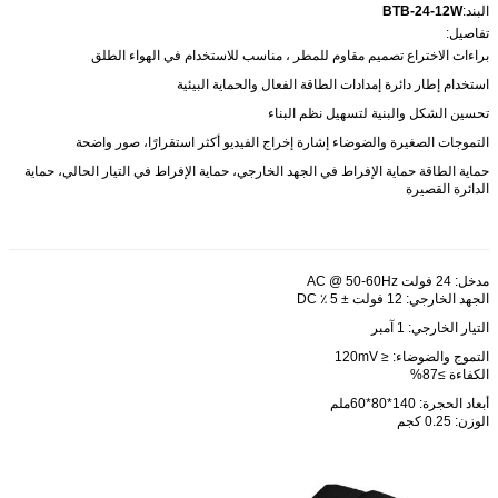
البند:
BTB-24-12W
تفاصيل:
براءات الاختراع تصميم مقاوم للمطر ، مناسب للاستخدام في الهواء الطلق
استخدام إطار دائرة إمدادات الطاقة الفعال والحماية البيئية
تحسين الشكل والبنية لتسهيل نظم البناء
التموجات الصغيرة والضوضاء إشارة إخراج الفيديو أكثر استقرارًا، صور واضحة
حماية الطاقة ‬حماية الإفراط في الجهد الخارجي، حماية الإفراط في التيار الحالي، حماية
الدائرة القصيرة
مدخل: 24 فولت AC @ 50-60Hz
الجهد الخارجي: 12 فولت ± 5 ٪ DC
التيار الخارجي: 1 آمبر
التموج والضوضاء: ≤ 120mV
الكفاءة ≥87%
أبعاد الحجرة: 140*80*60ملم
الوزن: 0.25 كجم