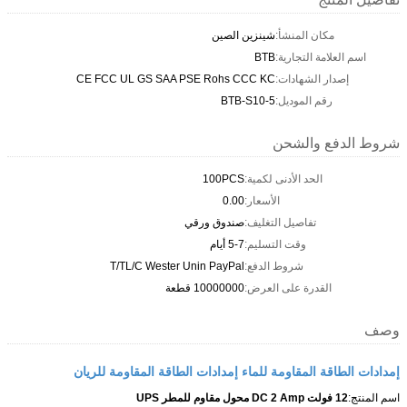
مكان المنشأ:
شينزين الصين
اسم العلامة التجارية:
BTB
إصدار الشهادات:
CE FCC UL GS SAA PSE Rohs CCC KC
رقم الموديل:
BTB-S10-5
شروط الدفع والشحن
الحد الأدنى لكمية:
100PCS
الأسعار:
0.00
تفاصيل التغليف:
صندوق ورقي
وقت التسليم:
5-7 أيام
شروط الدفع:
T/TL/C Wester Unin PayPal
القدرة على العرض:
10000000 قطعة
وصف
إمدادات الطاقة المقاومة للماء إمدادات الطاقة المقاومة للريان
اسم المنتج:
12 فولت DC 2 Amp محول مقاوم للمطر UPS