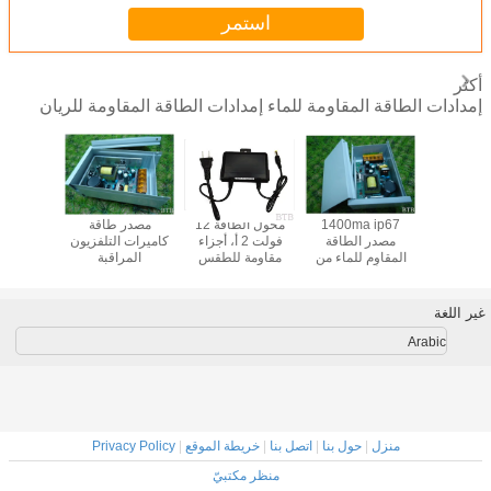
استمر
أكثر
إمدادات الطاقة المقاومة للماء إمدادات الطاقة المقاومة للريان
ت الضوء
1400ma ip67
محول الطاقة 12
مصدر طاقة
إمدادات
LED 12V
مصدر الطاقة
فولت 2 أ، أجزاء
كاميرات التلفزيون
اللاسلكية
مصدر الطاقة
المقاوم للماء من
مقاومة للطقس
المراقبة
وم للمطر
الألومنيوم
مدخل الجهد
3A 5A شهادة CE
 الطاقة
العريض، مع وصلة
ي الإعلان
أوروبية وأمريكا
غير اللغة
LE
لكاميرات المراقبة
Arabic
منزل
|
حول بنا
|
اتصل بنا
|
خريطة الموقع
|
Privacy Policy
منظر مكتبيّ