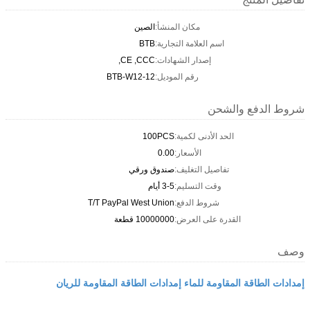
مكان المنشأ:
الصين
اسم العلامة التجارية:
BTB
إصدار الشهادات:
CE ,CCC,
رقم الموديل:
BTB-W12-12
شروط الدفع والشحن
الحد الأدنى لكمية:
100PCS
الأسعار:
0.00
تفاصيل التغليف:
صندوق ورقي
وقت التسليم:
3-5 أيام
شروط الدفع:
T/T PayPal West Union
القدرة على العرض:
10000000 قطعة
وصف
إمدادات الطاقة المقاومة للماء إمدادات الطاقة المقاومة للريان