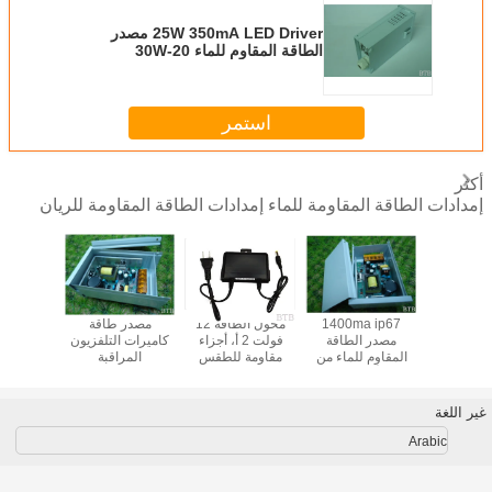
25W 350mA LED Driver مصدر
الطاقة المقاوم للماء 20-30W
استمر
أكثر
إمدادات الطاقة المقاومة للماء إمدادات الطاقة المقاومة للريان
ت الضوء
1400ma ip67
محول الطاقة 12
مصدر طاقة
إمدادات
LED 12V
مصدر الطاقة
فولت 2 أ، أجزاء
كاميرات التلفزيون
اللاسلكية
مصدر الطاقة
المقاوم للماء من
مقاومة للطقس
المراقبة
وم للمطر
الألومنيوم
مدخل الجهد
3A 5A شهادة CE
 الطاقة
العريض، مع وصلة
ي الإعلان
أوروبية وأمريكا
غير اللغة
LE
لكاميرات المراقبة
Arabic