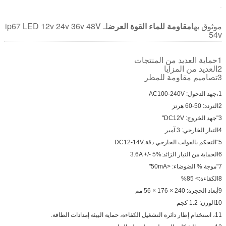
موثوق بها
مقاومة للماء
القوة
العرض
لـ ip67 LED 12v 24v 36v 48V
54v
1حماية العديد من المنتجات
2العديد من المزايا
3تصاميم مقاومة للمطر
1،جهد الدخول: AC100-240V
2التردد: 50-60 هرتز
3"جهد الخروج: DC12V"
4التيار الخارجي: 3 آمبر
5"التحكم بالفولت الخارجي دقة:DC12-14V
6الحماية من التيار الزائد:3.6A +/- 5%
7"موجة % الضوضاء: <50mA"
8الكفاءة:> 85%
9أبعاد الحجرة: 240 × 176 × 56 مم
10الوزن: 1.2 كجم
11، استخدام إطار دائرة التشغيل الكفاءة، حماية البيئة إمدادات الطاقة.