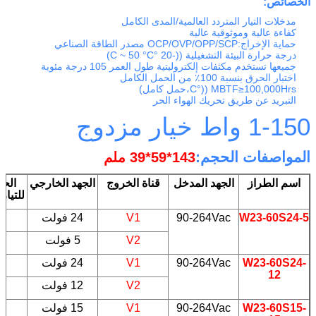
الخصائص:
مدخلات التيار المتردد العالمية/المدى الكامل
كفاءة عالية وموثوقية عالية
حماية الإخراج:OCP/OVP/OPP/SCP مصدر الطاقة الصناعي
درجة حرارة البيئة التشغيلية ((-20 °C ~ 50 °C)
جميعها تستخدم مكثفات إلكتروليتية طول العمر 105 درجة مئوية
اختبار الحرق بنسبة 100٪ من الحمل الكامل
MBTF≥100,000Hrs ((°C،حمل كامل)
التبريد عن طريق تحريك الهواء الحر
1-150 واط خيار مزدوج
المواصفات الحجم:
143*59*39 ملم
اسم الطراز
الجهد المدخل
قناة الخروج
الجهد الخارجي
الحد
للتيار
W23-60S24-5
90-264Vac
V1
24 فولت
5
V2
5 فولت
W23-60S24-
90-264Vac
V1
24 فولت
5
12
V2
12 فولت
W23-60S15-
90-264Vac
V1
15 فولت
5