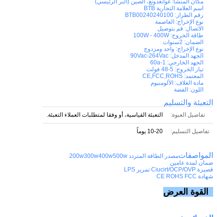
مكان المنشأ:
غوانغدونغ، الصين (البر الرئيسي)
اسم العلامة التجارية
BTB
رقم الطراز:
BTB00240240100
نوع الإخراج:
العاصمة
الاتصال:
قم بتوصيل
طاقة الخروج:
100W - 400W
الضمان:
2سنوات
نوع الإخراج:
واحد ومزدوج
الجهد المدخل:
90Vac-264Vac
الجهد الخارجي:
1-60a
تيار الخروج:
5-48 فولت
المعتمد:
CE,FCC,ROHS
مادة الغلاف:
الألومنيوم
اللون:
الفضة
التعبئة والتسليم
تفاصيل العبوة:
التعبئة القياسية، أو وفقا لمتطلبات العملاء التعبئة.
تفاصيل التسليم:
10-20 يوماً
المواصفات
مصدر الطاقة المتردد 200w300w400w500w
ضمان لمدة عامين
قصيرة Ciucirt/OCP/OVP تمرير LPS
شهادة CE ROHS FCC
القوة
العرض