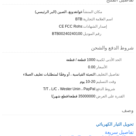
مكان المنشأ:
غوانغدونغ، الصين (البر الرئيسي)
اسم العلامة التجارية:
BTB
إصدار الشهادات:
CE FCC Rohs
رقم الموديل:
BTB00240240100
شروط الدفع والشحن
الحد الأدنى لكمية:
1000 قطعة / قطعة
الأسعار:
0.00
تفاصيل التغليف:
التعبئة القياسية ، أو وفقًا لمتطلبات تغليف العملاء
وقت التسليم:
10-20 يوم
شروط الدفع:
T/T ، L/C ، Wester Unin ، PayPal
القدرة على العرض:
35000000 قطعة/قطع شهريًا
وصف
تحويل التيار الكهربائي
تفاصيل سريعة