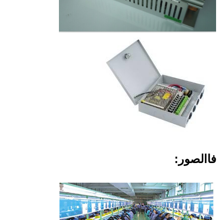
فا
الصور: