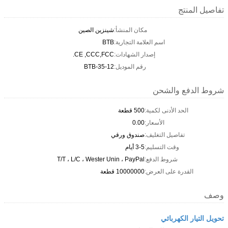
تفاصيل المنتج
مكان المنشأ:
شينزين الصين
اسم العلامة التجارية:
BTB
إصدار الشهادات:
CE ,CCC,FCC.
رقم الموديل:
BTB-35-12
شروط الدفع والشحن
الحد الأدنى لكمية:
500 قطعة
الأسعار:
0.00
تفاصيل التغليف:
صندوق ورقي
وقت التسليم:
3-5 أيام
شروط الدفع:
T/T ، L/C ، Wester Unin ، PayPal
القدرة على العرض:
10000000 قطعة
وصف
تحويل التيار الكهربائي