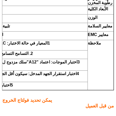
رطوبة المخزن
الأبعاد الكلية
الوزن
معايير السلامة
تلبية متطلبات 1012
معايير EMC
الالتقاء
ملاحظة
1المعيار في حالة الاختبار: 230vAC مدخل ،حمل مقيّم ،25°C70٪ RH.
2. التسامح التسامح الإعداد، استقرار الدائرة واستقرار الحمل.
4اختبار استقرار الجهد المدخل: سيكون أقل الجهد إلى أعلى الجهد عند زيادة حركة الدائرة.
5اختبار استقرار الحمل: الحمل من 0٪ إلى 100٪.
يمكن تحديد فولتاج الخروج
من قبل العميل