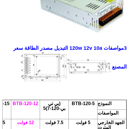
3مواصفات 120w 12v 10a التبديل مصدر الطاقة سعر
المصنع
النموذج
BTB-120-5
(بي تي
BTB-120-12
0-15
بي-120-7)5
المواصفات
الجهد الخارجي
5 فولت
7.5 فولت
12 فولت
15 فولت
المتردد