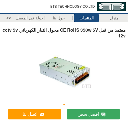
BTB TECHNOLOGY CO.LTD
منزل
المنتجات
حول بنا
جولة في المعمل
>>
معتمد من قبل CE RoHS 350w 5V محول التيار الكهربائي cctv 5v
12v
افضل سعر
اتصل بنا