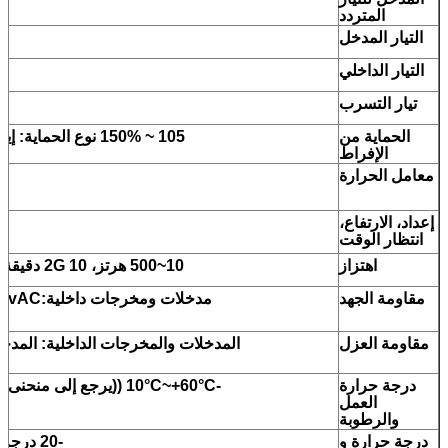
المتردد
التيار المدخل
التيار الداخلي
تيار التسرب
الحماية من
105 ~ 150% نوع الحماية: إيقاف إيقاف النبض: إعادة التشغيل التلقائي
الإفراط
معامل الحرارة
إعداد، الارتفاع،
انتظار الوقت
اهتزاز
10~500 هرتز، 2G 10 دقيقة، / 1 دورة. فترة لمدة 60 دقيقة، كل محور
مقاومة الجهد
مقاومة العزل
المدخلات والمخرجات الداخلية: المد
درجة حرارة
-10°C~+60°C ((يرجع إلى منحنى تخفيض الحمل الخارجي) ، 20%~90%RH
العمل
والرطوبة
درجة حرارة و
-20 درجة مئوية ~ +85 درجة مئوية 10٪ ~ 95٪ RH