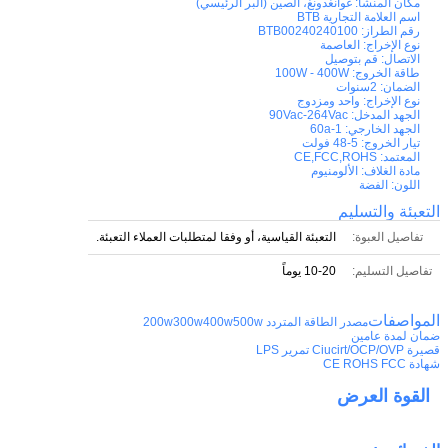
مكان المنشأ:
غوانغدونغ، الصين (البر الرئيسي)
اسم العلامة التجارية
BTB
رقم الطراز:
BTB00240240100
نوع الإخراج:
العاصمة
الاتصال:
قم بتوصيل
طاقة الخروج:
100W - 400W
الضمان:
2سنوات
نوع الإخراج:
واحد ومزدوج
الجهد المدخل:
90Vac-264Vac
الجهد الخارجي:
1-60a
تيار الخروج:
5-48 فولت
المعتمد:
CE,FCC,ROHS
مادة الغلاف:
الألومنيوم
اللون:
الفضة
التعبئة والتسليم
تفاصيل العبوة:
التعبئة القياسية، أو وفقا لمتطلبات العملاء التعبئة.
تفاصيل التسليم:
10-20 يوماً
المواصفات
مصدر الطاقة المتردد 200w300w400w500w
ضمان لمدة عامين
قصيرة Ciucirt/OCP/OVP تمرير LPS
شهادة CE ROHS FCC
القوة
العرض