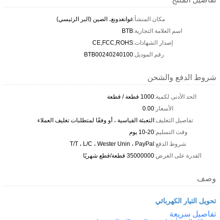
مكان المنشأ:
غوانغدونغ، الصين (البر الرئيسي)
اسم العلامة التجارية:
BTB
إصدار الشهادات:
CE,FCC,ROHS
رقم الموديل:
BTB00240240100
شروط الدفع والشحن
الحد الأدنى لكمية:
1000 قطعة / قطعة
الأسعار:
0.00
تفاصيل التغليف:
التعبئة القياسية ، أو وفقًا لمتطلبات تغليف العملاء
وقت التسليم:
10-20 يوم
شروط الدفع:
T/T ، L/C ، Wester Unin ، PayPal
القدرة على العرض:
35000000 قطعة/قطع شهريًا
وصف
تحويل التيار الكهربائي
تفاصيل سريعة