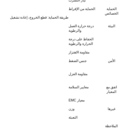
تيار التسرب
الحماية
الحماية من الإفراط
الخصائص
طريقة الحماية: قطع الخروج، إعادة تشغيل
البيئة
درجة حرارة العمل
والرطوبة
الحفاظ على درجة
الحرارة والرطوبة
مقاومة الاهتزاز
الأمن
جنس الضغط
مقاومة العزل
اتفق مع
معايير السلامة
المعيار
معيار EMC
غيرها
وزن
التعبئة
الملاحظة