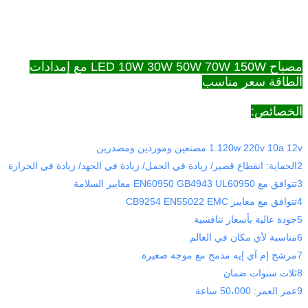
مصباح LED 10W 30W 50W 70W 150W مع إمدادات
الطاقة سعر مناسب
الخصائص:
1.120w 220v 10a 12v مصنعين وموردين ومصدرين
2الحماية: انقطاع قصير/ زيادة في الحمل/ زيادة في الجهد/ زيادة في الحرارة
3تتوافق مع EN60950 GB4943 UL60950 معايير السلامة
4تتوافق مع معايير CB9254 EN55022 EMC
5جودة عالية بأسعار تنافسية
6مناسبة لأي مكان في العالم
7مرشح إم آي إيه مدمج مع موجة صغيرة
8ثلاث سنوات ضمان
9عمر العمر: 50،000 ساعة