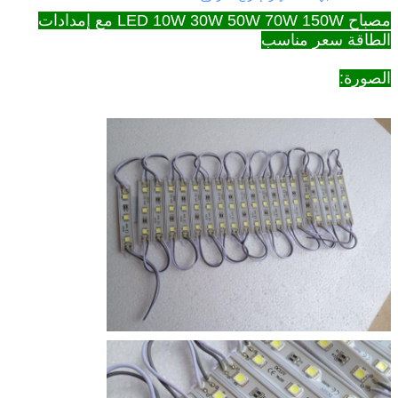
مصباح LED 10W 30W 50W 70W 150W مع إمدادات
الطاقة سعر مناسب
الصورة: