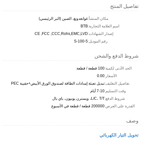
تفاصيل المنتج
مكان المنشأ:
غوانغدونغ، الصين (البر الرئيسي)
اسم العلامة التجارية:
BTB
إصدار الشهادات:
CE ,FCC ,CCC,Rohs,EMC,LVD
رقم الموديل:
S-100-5
شروط الدفع والشحن
الحد الأدنى لكمية:
100 قطعة / قطعة
الأسعار:
0.00
تفاصيل التغليف:
تبديل تعبئة إمدادات الطاقة لصندوق الورق الأبيض+حقيبة PEC
وقت التسليم:
7-10 أيام
شروط الدفع:
L/C، T/T، ويسترن يونيون، باي بال
القدرة على العرض:
200000 قطعة / قطعة في الأسبوع
وصف
تحويل التيار الكهربائي