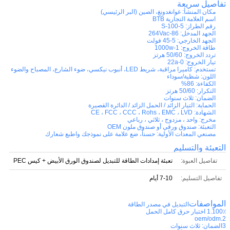
تفاصيل سريعة
مكان المنشأ:
غوانغدونغ، الصين (البر الرئيسي)
اسم العلامة التجارية
BTB
رقم الطراز:
S-100-5
الجهد المدخل:
86-264Vac
الجهد الخارجي:
5-45 فولت
طاقة الخروج:
1-1000w
تردد الخروج:
50/60 هرتز
تيار الخروج:
0-22a
تستخدم:
كاميرا مراقبة، شريط LED، أنبوب نيكسي، ضوء الشارع، المصباح والضوء
اللون:
شظية/سوداء
الكفاءة:
86%
التكرار:
50/60 هرتز
الضمان:
ثلاث سنوات
الحماية:
التيار الزائد / الحمل الزائد / الدائرة القصيرة
الشهادة:
CE ، FCC ، CCC ، Rohs ، EMC ، LVD
مخرج:
واحد ، مزدوج ، ثلاثي ، رباعي
التعبئة:
صندوق ورقي أو صندوق ملون OEM
مصنعي المعدات الأولية:
حسناً، ضع علامة على نموذجك واطبع شعارك
التعبئة والتسليم
تفاصيل العبوة:
تعبئة إمدادات الطاقة للتبديل لصندوق الورق الأبيض + كيس PEC
تفاصيل التسليم:
7-10 أيام
المواصفات
التبديل في مصدر الطاقة
1.100٪ اختبار حرق كامل الحمل
2.oem/odm
3الضمان: ثلاث سنوات