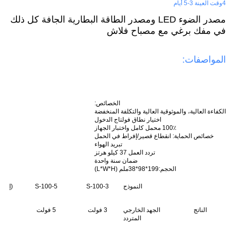
4وقت العينة 3-5 أيام
مصدر الضوء LED ومصدر الطاقة البطارية الجافة كل ذلك
في مفك برغي مع مصباح فلاش
المواصفات:
الخصائص:
الكفاءة العالية، والموثوقية العالية والتكلفة المنخفضة
اختيار نطاق فولتاج الدخول
100٪ محمل كامل واختبار الجهاز
خصائص الحماية: انقطاع قصير/إفراط في الحمل
تبريد الهواء
تردد العمل 37 كيلو هرتز
ضمان سنة واحدة
الحجم:
199*98*38ملم (L*W*H)
النموذج
S-100-3
S-100-5
(إس-100-7)5
الناتج
الجهد الخارجي
3 فولت
5 فولت
7.5 فول
المتردد