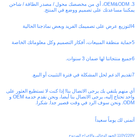
3. OEM&ODM، أي من مخصصك محول / مصدر الطاقة / شاحن
يمكننا مساعدتك على تصميم ووضع في المنتج.
4التوزيع عرض على تصميمك الفريد وبعض نماذجنا الحالية
5حماية منطقة المبيعات، أفكار التصميم وكل معلوماتك الخاصة
6جميع منتجاتنا لها ضمان 3 سنوات.
7تقديم الدعم لحل المشكلة في فترة التثبيت أو البيع.
أي منهم يلتقي بك يرجى الاتصال بنا! إذا كنت لا تستطيع العثور على
واحد تحتاج إليه، يرجى الاتصال بنا أيضا، ونحن نقدم خدمة OEM و
ODM. ونحن سوف الرد في وقت قصير جدا. شكرا.
أتمنى لك يوماً سعيداً
110V220V الجهد الدخالي والإخراج المزدوج