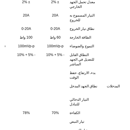
معدل تحمل الجهد
± 2%
± 2%
1%
الخارجي
التيار المسموح به
20A
20A
6
للخروج
نطاق تيار الخروج
0-20A
0-20A
6A
الطاقة الخارجة
60 واط
100 واط
102 
التموج والضوضاء
100mVp-p
100mVp-p
p-p
النطاق القابل
- 5% + 10%
- 5% + 10%
 10%
للتعديل في الجهد
المباشر
بدء، الارتفاع، حفظ
الوقت
المدخلات
نطاق الجهد المدخل
التيار الدخالي
للتبادل
الكفاءة
70%
78%
%
تيار النبض