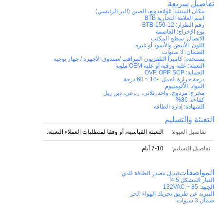
تفاصيل سريعة
مكان المنشأ:
غوانغدونغ، الصين (البر الرئيسي)
اسم العلامة التجارية
BTB
رقم الطراز:
BTB-150-12
نوع الإخراج:
العاصمة
الاتصال:
سطح المكتب
اللون:
الأبيض والأسود أو غيره
الضمان:
3 سنوات
تستخدم:
كاميرا التلفزيون المراقب /صندوق الأجهزة / جهاز توجيه
التعبئة:
علبة ورقية أو علبة OEM ملونة
الحماية:
OVP. OPP SCP
درجة حرارة العمل:
-10 ~ 60 درجة
المواد:
الألومنيوم
مخرج:
مزدوج، واحد، ثلاثي، رباعي، دين ريل
كفاءة:
86%
الشهادة:
إدارة الطاقة
التعبئة والتسليم
تفاصيل العبوة:
التعبئة القياسية، أو وفقا لمتطلبات العملاء التعبئة.
تفاصيل التسليم:
7-10 أيام
المواصفات
تبديل مصدر الطاقة للدي
التيار المشكل:4.5أ
الجهد: 85 ~ 132VAC
التبريد عن طريق تحريك الهواء الحر
ضمان 3 سنوات