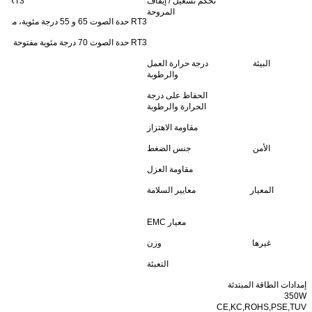
تحكم تشغيل / إيقاف
RT3 حدة 55 درجة مئوية مروحة مفتوحة أكثر من 45 درجة مئوية، رياح 80 درجة مئوية الأعضاء الرباعية، مخرج قطع (5 ~ 7.5 فولت)
المروحة
RT3 حدة الصوت 65 و 55 درجة مئوية، مروحة مفتوحة أكثر من 80 درجة مئوية، السلطات: قطع الخروج (12 إلى 15 فولت)
RT3 حدة الصوت 70 درجة مئوية مفتوحة أكثر من 60 درجة مئوية مروحة، رياح، 85 درجة مئوية مغلقة: مخرج السلطات (24 إلى 48 فولت)
البيئة
درجة حرارة العمل
والرطوبة
الحفاظ على درجة
الحرارة والرطوبة
مقاومة الاهتزاز
الأمن
جنس الضغط
مقاومة العزل
المعيار
معايير السلامة
معيار EMC
غيرها
وزن
التعبئة
إمدادات الطاقة المبتدئة
350W
CE,KC,ROHS,PSE,TUV