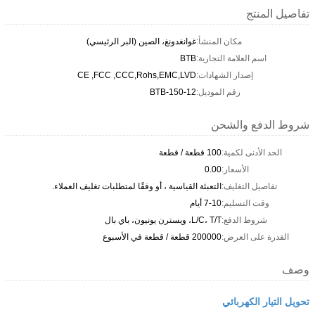
تفاصيل المنتج
مكان المنشأ:
غوانغدونغ، الصين (البر الرئيسي)
اسم العلامة التجارية:
BTB
إصدار الشهادات:
CE ,FCC ,CCC,Rohs,EMC,LVD
رقم الموديل:
BTB-150-12
شروط الدفع والشحن
الحد الأدنى لكمية:
100 قطعة / قطعة
الأسعار:
0.00
تفاصيل التغليف:
التعبئة القياسية ، أو وفقًا لمتطلبات تغليف العملاء.
وقت التسليم:
7-10 أيام
شروط الدفع:
L/C، T/T، ويسترن يونيون، باي بال
القدرة على العرض:
200000 قطعة / قطعة في الأسبوع
وصف
تحويل التيار الكهربائي