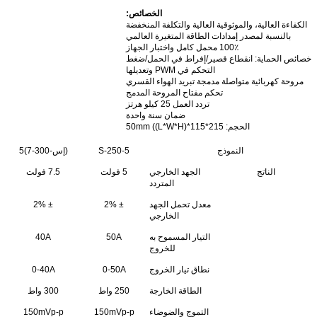
الخصائص:
الكفاءة العالية، والموثوقية العالية والتكلفة المنخفضة
بالنسبة لمصدر إمدادات الطاقة المتغيرة العالمي
100٪ محمل كامل واختبار الجهاز
خصائص الحماية: انقطاع قصير/إفراط في الحمل/ضغط
التحكم في PWM وتعديلها
مروحة كهربائية متواصلة مدمجة تبريد الهواء القسري
تحكم مفتاح المروحة المدمج
تردد العمل 25 كيلو هرتز
ضمان سنة واحدة
الحجم
: 215*115*50mm ((L*W*H)
النموذج
S-250-5
(إس-300-7)5
الناتج
الجهد الخارجي
5 فولت
7.5 فولت
المتردد
معدل تحمل الجهد
± 2%
± 2%
الخارجي
التيار المسموح به
50A
40A
للخروج
نطاق تيار الخروج
0-50A
0-40A
الطاقة الخارجة
250 واط
300 واط
التموج والضوضاء
150mVp-p
150mVp-p