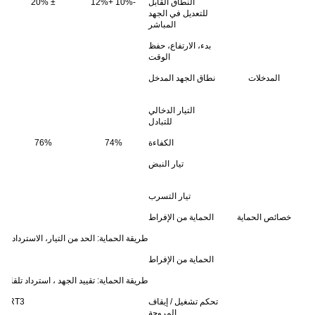
النطاق القابل
-10% +12%
± 20%
للتعديل في الجهد
المباشر
بدء، الارتفاع، حفظ
الوقت
المدخلات
نطاق الجهد المدخل
التيار الدخالي
للتبادل
الكفاءة
74%
76%
تيار النبض
تيار التسرب
خصائص الحماية
الحماية من الإفراط
طريقة الحماية: الحد من التيار، الاسترداد الت
الحماية من الإفراط
طريقة الحماية: تقييد الجهد ، استرداد تلقائي
تحكم تشغيل / إيقاف
RT3 حدة 55 درجة مئوية مروحة مفتوحة أكثر من 45 درجة مئوية، رياح 80 درجة مئوية الأعضاء الرباعية، مخرج قطع (5 ~ 7.5 فولت)
المروحة