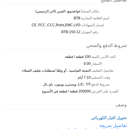
مكان المنشأ:
غوانغدونغ، الصين (البر الرئيسي)
اسم العلامة التجارية:
BTB
إصدار الشهادات:
CE ,FCC ,CCC,Rohs,EMC,LVD
رقم الموديل:
BTB-150-12
شروط الدفع والشحن
الحد الأدنى لكمية:
100 قطعة / قطعة
الأسعار:
0.00
تفاصيل التغليف:
التعبئة القياسية ، أو وفقًا لمتطلبات تغليف العملاء.
وقت التسليم:
7-10 أيام
شروط الدفع:
L/C، T/T، ويسترن يونيون، باي بال
القدرة على العرض:
200000 قطعة / قطعة في الأسبوع
وصف
تحويل التيار الكهربائي
تفاصيل سريعة