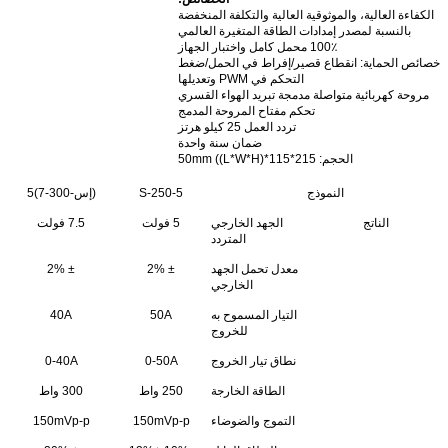
الكفاءة العالية، والموثوقية العالية والتكلفة المنخفضة
بالنسبة لمصدر إمدادات الطاقة المتغيرة العالمي
100٪ محمل كامل واختبار الجهاز
خصائص الحماية: انقطاع قصير/إفراط في الحمل/ضغط
التحكم في PWM وتعديلها
مروحة كهربائية متواصلة مدمجة تبريد الهواء القسري
تحكم مفتاح المروحة المدمج
تردد العمل 25 كيلو هرتز
ضمان سنة واحدة
الحجم
: 215*115*50mm ((L*W*H)
النموذج
S-250-5
(إس-300-7)5
الناتج
الجهد الخارجي
5 فولت
7.5 فولت
المتردد
معدل تحمل الجهد
± 2%
± 2%
الخارجي
التيار المسموح به
50A
40A
للخروج
نطاق تيار الخروج
0-50A
0-40A
الطاقة الخارجة
250 واط
300 واط
التموج والضوضاء
150mVp-p
150mVp-p