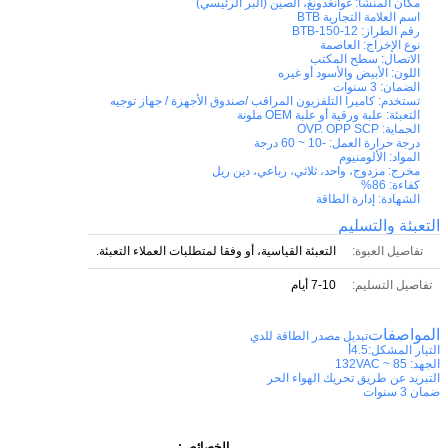
مكان المنشأ:
غوانغدونغ، الصين (البر الرئيسي)
اسم العلامة التجارية
BTB
رقم الطراز:
BTB-150-12
نوع الإخراج:
العاصمة
الاتصال:
سطح المكتب
اللون:
الأبيض والأسود أو غيره
الضمان:
3 سنوات
تستخدم:
كاميرا التلفزيون المراقب /صندوق الأجهزة / جهاز توجيه
التعبئة:
علبة ورقية أو علبة OEM ملونة
الحماية:
OVP. OPP SCP
درجة حرارة العمل:
-10 ~ 60 درجة
المواد:
الألومنيوم
مخرج:
مزدوج، واحد، ثلاثي، رباعي، دين ريل
كفاءة:
86%
الشهادة:
إدارة الطاقة
التعبئة والتسليم
تفاصيل العبوة:
التعبئة القياسية، أو وفقا لمتطلبات العملاء التعبئة.
تفاصيل التسليم:
7-10 أيام
المواصفات
تبديل مصدر الطاقة للدي
التيار المشكل:4.5أ
الجهد: 85 ~ 132VAC
التبريد عن طريق تحريك الهواء الحر
ضمان 3 سنوات
الخصائص: