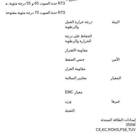
RT3 حدة الصوت 65 و 55 درجة مئوية، مروحة مفتوحة أكثر من 80 درجة مئوية، السلطات: قطع الخروج (12 إلى 15 فولت)
RT3 حدة الصوت 70 درجة مئوية مفتوحة أكثر من 60 درجة مئوية مروحة، رياح، 85 درجة مئوية مغلقة: مخرج السلطات (24 إلى 48 فولت)
البيئة
درجة حرارة العمل
والرطوبة
الحفاظ على درجة
الحرارة والرطوبة
مقاومة الاهتزاز
الأمن
جنس الضغط
مقاومة العزل
المعيار
معايير السلامة
معيار EMC
غيرها
وزن
التعبئة
إمدادات الطاقة المبتدئة
350W
CE,KC,ROHS,PSE,TUV