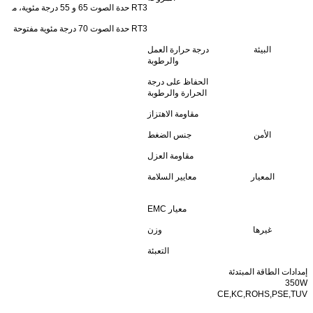
RT3 حدة الصوت 65 و 55 درجة مئوية، مروحة مفتوحة أكثر من 80 درجة مئوية، السلطات: قطع الخروج (12 إلى 15 فولت)
RT3 حدة الصوت 70 درجة مئوية مفتوحة أكثر من 60 درجة مئوية مروحة، رياح، 85 درجة مئوية مغلقة: مخرج السلطات (24 إلى 48 فولت)
البيئة
درجة حرارة العمل
والرطوبة
الحفاظ على درجة
الحرارة والرطوبة
مقاومة الاهتزاز
الأمن
جنس الضغط
مقاومة العزل
المعيار
معايير السلامة
معيار EMC
غيرها
وزن
التعبئة
إمدادات الطاقة المبتدئة
350W
CE,KC,ROHS,PSE,TUV