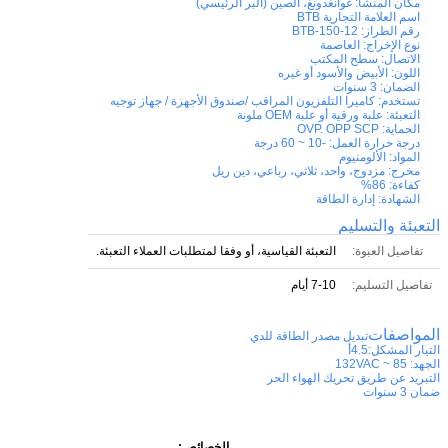
مكان المنشأ:
غوانغدونغ، الصين (البر الرئيسي)
اسم العلامة التجارية
BTB
رقم الطراز:
BTB-150-12
نوع الإخراج:
العاصمة
الاتصال:
سطح المكتب
اللون:
الأبيض والأسود أو غيره
الضمان:
3 سنوات
تستخدم:
كاميرا التلفزيون المراقب /صندوق الأجهزة / جهاز توجيه
التعبئة:
علبة ورقية أو علبة OEM ملونة
الحماية:
OVP. OPP SCP
درجة حرارة العمل:
-10 ~ 60 درجة
المواد:
الألومنيوم
مخرج:
مزدوج، واحد، ثلاثي، رباعي، دين ريل
كفاءة:
86%
الشهادة:
إدارة الطاقة
التعبئة والتسليم
تفاصيل العبوة:
التعبئة القياسية، أو وفقا لمتطلبات العملاء التعبئة.
تفاصيل التسليم:
7-10 أيام
المواصفات
تبديل مصدر الطاقة للدي
التيار المشكل:4.5أ
الجهد: 85 ~ 132VAC
التبريد عن طريق تحريك الهواء الحر
ضمان 3 سنوات
الخصائص: