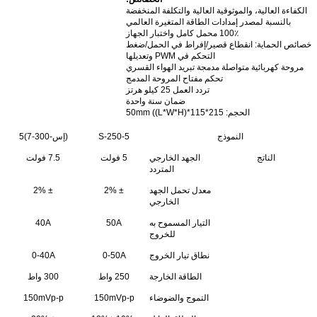
الكفاءة العالية، والموثوقية العالية والتكلفة المنخفضة
بالنسبة لمصدر إمدادات الطاقة المتغيرة العالمي
100٪ محمل كامل واختبار الجهاز
خصائص الحماية: انقطاع قصير/إفراط في الحمل/ضغط
التحكم في PWM وتعديلها
مروحة كهربائية متواصلة مدمجة تبريد الهواء القسري
تحكم مفتاح المروحة المدمج
تردد العمل 25 كيلو هرتز
ضمان سنة واحدة
الحجم
: 215*115*50mm ((L*W*H)
النموذج
S-250-5
(إس-300-7)5
الناتج
الجهد الخارجي
5 فولت
7.5 فولت
المتردد
معدل تحمل الجهد
± 2%
± 2%
الخارجي
التيار المسموح به
50A
40A
للخروج
نطاق تيار الخروج
0-50A
0-40A
الطاقة الخارجة
250 واط
300 واط
التموج والضوضاء
150mVp-p
150mVp-p