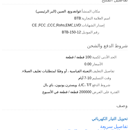
مكان المنشأ:
غوانغدونغ، الصين (البر الرئيسي)
اسم العلامة التجارية:
BTB
إصدار الشهادات:
CE ,FCC ,CCC,Rohs,EMC,LVD
رقم الموديل:
BTB-150-12
شروط الدفع والشحن
الحد الأدنى لكمية:
100 قطعة / قطعة
الأسعار:
0.00
تفاصيل التغليف:
التعبئة القياسية ، أو وفقًا لمتطلبات تغليف العملاء.
وقت التسليم:
7-10 أيام
شروط الدفع:
L/C، T/T، ويسترن يونيون، باي بال
القدرة على العرض:
200000 قطعة / قطعة في الأسبوع
وصف
تحويل التيار الكهربائي
تفاصيل سريعة