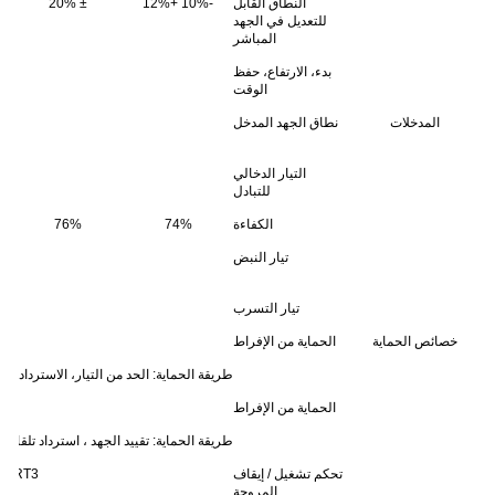
النطاق القابل
-10% +12%
± 20%
للتعديل في الجهد
المباشر
بدء، الارتفاع، حفظ
الوقت
المدخلات
نطاق الجهد المدخل
التيار الدخالي
للتبادل
الكفاءة
74%
76%
تيار النبض
تيار التسرب
خصائص الحماية
الحماية من الإفراط
طريقة الحماية: الحد من التيار، الاسترداد الت
الحماية من الإفراط
طريقة الحماية: تقييد الجهد ، استرداد تلقائي
تحكم تشغيل / إيقاف
RT3 حدة 55 درجة مئوية مروحة مفتوحة أكثر من 45 درجة مئوية، رياح 80 درجة مئوية الأعضاء الرباعية، مخرج قطع (5 ~ 7.5 فولت)
المروحة