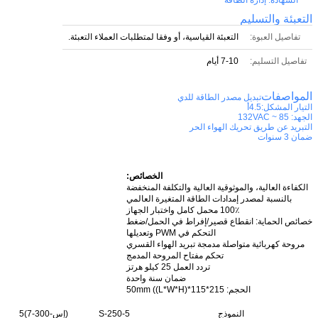
التعبئة والتسليم
تفاصيل العبوة:
التعبئة القياسية، أو وفقا لمتطلبات العملاء التعبئة.
تفاصيل التسليم:
7-10 أيام
المواصفات
تبديل مصدر الطاقة للدي
التيار المشكل:4.5أ
الجهد: 85 ~ 132VAC
التبريد عن طريق تحريك الهواء الحر
ضمان 3 سنوات
الخصائص:
الكفاءة العالية، والموثوقية العالية والتكلفة المنخفضة
بالنسبة لمصدر إمدادات الطاقة المتغيرة العالمي
100٪ محمل كامل واختبار الجهاز
خصائص الحماية: انقطاع قصير/إفراط في الحمل/ضغط
التحكم في PWM وتعديلها
مروحة كهربائية متواصلة مدمجة تبريد الهواء القسري
تحكم مفتاح المروحة المدمج
تردد العمل 25 كيلو هرتز
ضمان سنة واحدة
الحجم
: 215*115*50mm ((L*W*H)
النموذج
S-250-5
(إس-300-7)5