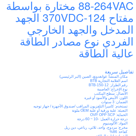
88-264VAC مختارة بواسطة
مفتاح 124-370VDC الجهد
المدخل والجهد الخارجي
الفردي نوع مصادر الطاقة
عالية الطاقة
تفاصيل سريعة
مكان المنشأ:
غوانغدونغ، الصين (البر الرئيسي)
اسم العلامة التجارية
BTB
رقم الطراز:
BTB-150-12
نوع الإخراج:
العاصمة
الاتصال:
سطح المكتب
اللون:
الأبيض والأسود أو غيره
الضمان:
3 سنوات
تستخدم:
كاميرا التلفزيون المراقب /صندوق الأجهزة / جهاز توجيه
التعبئة:
علبة ورقية أو علبة OEM ملونة
الحماية:
OVP. OPP SCP
درجة حرارة العمل:
-10 ~ 60 درجة
المواد:
الألومنيوم
مخرج:
مزدوج، واحد، ثلاثي، رباعي، دين ريل
كفاءة:
86%
الشهادة:
إدارة الطاقة