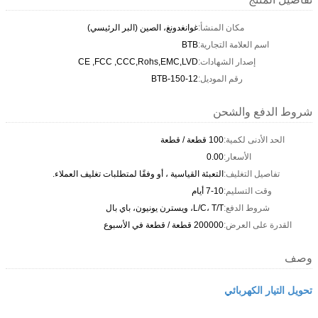
مكان المنشأ:
غوانغدونغ، الصين (البر الرئيسي)
اسم العلامة التجارية:
BTB
إصدار الشهادات:
CE ,FCC ,CCC,Rohs,EMC,LVD
رقم الموديل:
BTB-150-12
شروط الدفع والشحن
الحد الأدنى لكمية:
100 قطعة / قطعة
الأسعار:
0.00
تفاصيل التغليف:
التعبئة القياسية ، أو وفقًا لمتطلبات تغليف العملاء.
وقت التسليم:
7-10 أيام
شروط الدفع:
L/C، T/T، ويسترن يونيون، باي بال
القدرة على العرض:
200000 قطعة / قطعة في الأسبوع
وصف
تحويل التيار الكهربائي