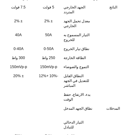
الناتج
الجهد الخارجي
5 فولت
7.5 فولت
المتردد
معدل تحمل الجهد
± 2%
± 2%
الخارجي
التيار المسموح به
50A
40A
للخروج
نطاق تيار الخروج
0-50A
0-40A
الطاقة الخارجة
250 واط
300 واط
التموج والضوضاء
150mVp-p
150mVp-p
النطاق القابل
-10% +12%
± 20%
للتعديل في الجهد
المباشر
بدء، الارتفاع، حفظ
الوقت
المدخلات
نطاق الجهد المدخل
التيار الدخالي
للتبادل